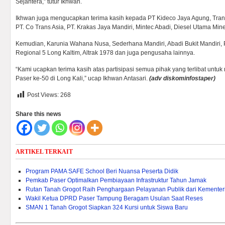
Sejahtera,” tutur Ikhwan.
Ikhwan juga mengucapkan terima kasih kepada PT Kideco Jaya Agung, Trank
PT. Co Trans Asia, PT. Krakas Jaya Mandiri, Mintec Abadi, Diesel Utama Mine
Kemudian, Karunia Wahana Nusa, Sederhana Mandiri, Abadi Bukit Mandiri,
Regional 5 Long Kaltim, Altrak 1978 dan juga pengusaha lainnya.
“Kami ucapkan terima kasih atas partisipasi semua pihak yang terlibat un
Paser ke-50 di Long Kali,” ucap Ikhwan Antasari.
(adv diskominfostaper)
Post Views:
268
Share this news
ARTIKEL TERKAIT
Program PAMA SAFE School Beri Nuansa Peserta Didik
Pemkab Paser Optimalkan Pembiayaan Infrastruktur Tahun Jamak
Rutan Tanah Grogot Raih Penghargaan Pelayanan Publik dari Kementeri
Wakil Ketua DPRD Paser Tampung Beragam Usulan Saat Reses
SMAN 1 Tanah Grogot Siapkan 324 Kursi untuk Siswa Baru