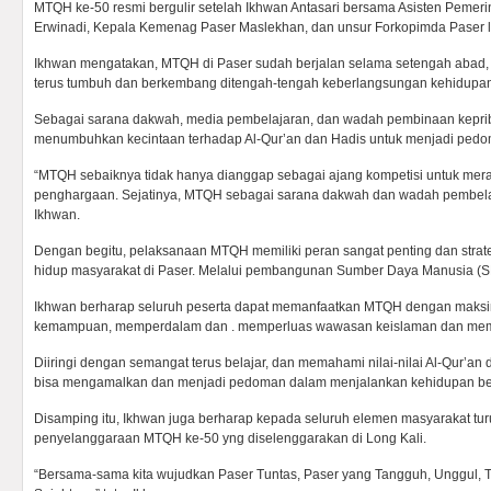
MTQH ke-50 resmi bergulir setelah Ikhwan Antasari bersama Asisten Pemer
Erwinadi, Kepala Kemenag Paser Maslekhan, dan unsur Forkopimda Paser l
Ikhwan mengatakan, MTQH di Paser sudah berjalan selama setengah abad, i
terus tumbuh dan berkembang ditengah-tengah keberlangsungan kehidupan
Sebagai sarana dakwah, media pembelajaran, dan wadah pembinaan kepri
menumbuhkan kecintaan terhadap Al-Qur’an dan Hadis untuk menjadi pedom
“MTQH sebaiknya tidak hanya dianggap sebagai ajang kompetisi untuk mera
penghargaan. Sejatinya, MTQH sebagai sarana dakwah dan wadah pembelaj
Ikhwan.
Dengan begitu, pelaksanaan MTQH memiliki peran sangat penting dan stra
hidup masyarakat di Paser. Melalui pembangunan Sumber Daya Manusia (S
Ikhwan berharap seluruh peserta dapat memanfaatkan MTQH dengan maksi
kemampuan, memperdalam dan . memperluas wawasan keislaman dan memp
Diiringi dengan semangat terus belajar, dan memahami nilai-nilai Al-Qur’an
bisa mengamalkan dan menjadi pedoman dalam menjalankan kehidupan be
Disamping itu, Ikhwan juga berharap kepada seluruh elemen masyarakat t
penyelanggaraan MTQH ke-50 yng diselenggarakan di Long Kali.
“Bersama-sama kita wujudkan Paser Tuntas, Paser yang Tangguh, Unggul, Tra