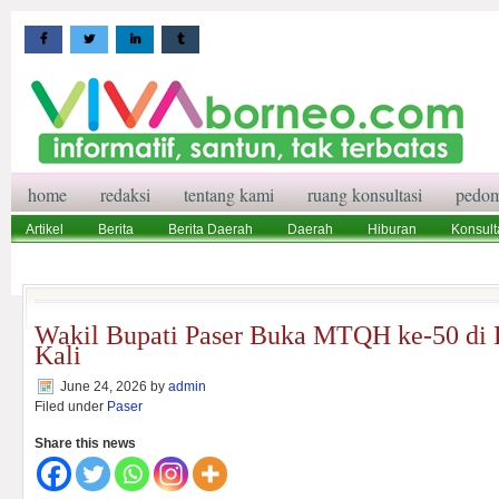
home
redaksi
tentang kami
ruang konsultasi
pedom
Artikel
Berita
Berita Daerah
Daerah
Hiburan
Konsult
Wisata
Pedoman Media Siber
Redaksi
Ruang Konsultasi
Wakil Bupati Paser Buka MTQH ke-50 di
Kali
June 24, 2026
by
admin
Filed under
Paser
Share this news