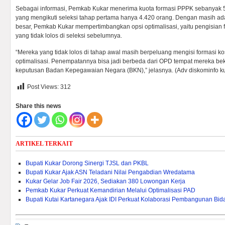
Sebagai informasi, Pemkab Kukar menerima kuota formasi PPPK sebanyak 5.
yang mengikuti seleksi tahap pertama hanya 4.420 orang. Dengan masih ad
besar, Pemkab Kukar mempertimbangkan opsi optimalisasi, yaitu pengisian 
yang tidak lolos di seleksi sebelumnya.
“Mereka yang tidak lolos di tahap awal masih berpeluang mengisi formasi k
optimalisasi. Penempatannya bisa jadi berbeda dari OPD tempat mereka beke
keputusan Badan Kepegawaian Negara (BKN),” jelasnya. (Adv diskominfo k
Post Views:
312
Share this news
ARTIKEL TERKAIT
Bupati Kukar Dorong Sinergi TJSL dan PKBL
Bupati Kukar Ajak ASN Teladani Nilai Pengabdian Wredatama
Kukar Gelar Job Fair 2026, Sediakan 380 Lowongan Kerja
Pemkab Kukar Perkuat Kemandirian Melalui Optimalisasi PAD ‎
Bupati Kutai Kartanegara Ajak IDI Perkuat Kolaborasi Pembangunan Bi