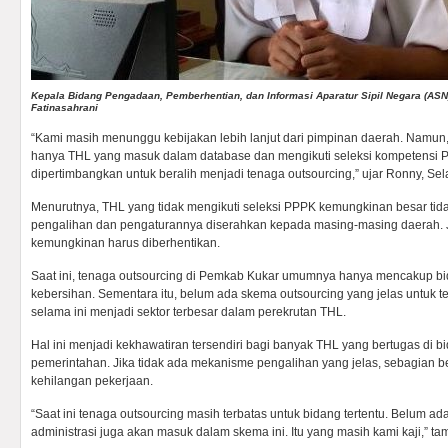
Kepala Bidang Pengadaan, Pemberhentian, dan Informasi Aparatur Sipil Negara (A
Fatinasahrani
“Kami masih menunggu kebijakan lebih lanjut dari pimpinan daerah. Namu
hanya THL yang masuk dalam database dan mengikuti seleksi kompetensi 
dipertimbangkan untuk beralih menjadi tenaga outsourcing,” ujar Ronny, Sel
Menurutnya, THL yang tidak mengikuti seleksi PPPK kemungkinan besar ti
pengalihan dan pengaturannya diserahkan kepada masing-masing daerah. Ji
kemungkinan harus diberhentikan.
Saat ini, tenaga outsourcing di Pemkab Kukar umumnya hanya mencakup bi
kebersihan. Sementara itu, belum ada skema outsourcing yang jelas untuk t
selama ini menjadi sektor terbesar dalam perekrutan THL.
Hal ini menjadi kekhawatiran tersendiri bagi banyak THL yang bertugas di b
pemerintahan. Jika tidak ada mekanisme pengalihan yang jelas, sebagian be
kehilangan pekerjaan.
“Saat ini tenaga outsourcing masih terbatas untuk bidang tertentu. Belum 
administrasi juga akan masuk dalam skema ini. Itu yang masih kami kaji,” t