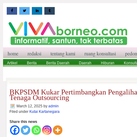
home
redaksi
tentang kami
ruang konsultasi
pedom
Artikel
Berita
Berita Daerah
Daerah
Hiburan
Konsult
Wisata
Pedoman Media Siber
Redaksi
Ruang Konsultasi
BKPSDM Kukar Pertimbangkan Pengalih
Tenaga Outsourcing
March 12, 2025
by
admin
Filed under
Kutai Kartanegara
Share this news