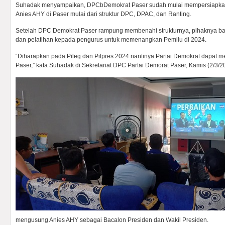
Suhadak menyampaikan, DPCbDemokrat Paser sudah mulai mempersiapkan
Anies AHY di Paser mulai dari struktur DPC, DPAC, dan Ranting.
Setelah DPC Demokrat Paser rampung membenahi strukturnya, pihaknya b
dan pelatihan kepada pengurus untuk memenangkan Pemilu di 2024.
“Diharapkan pada Pileg dan Pilpres 2024 nantinya Partai Demokrat dapat 
Paser,” kata Suhadak di Sekretariat DPC Partai Demorat Paser, Kamis (2/3/2
mengusung Anies AHY sebagai Bacalon Presiden dan Wakil Presiden.