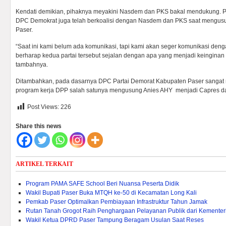
Kendati demikian, pihaknya meyakini Nasdem dan PKS bakal mendukung. P
DPC Demokrat juga telah berkoalisi dengan Nasdem dan PKS saat mengusu
Paser.
“Saat ini kami belum ada komunikasi, tapi kami akan seger komunikasi d
berharap kedua partai tersebut sejalan dengan apa yang menjadi keingina
tambahnya.
Ditambahkan, pada dasarnya DPC Partai Demorat Kabupaten Paser sangat
program kerja DPP salah satunya mengusung Anies AHY menjadi Capres da
Post Views:
226
Share this news
ARTIKEL TERKAIT
Program PAMA SAFE School Beri Nuansa Peserta Didik
Wakil Bupati Paser Buka MTQH ke-50 di Kecamatan Long Kali
Pemkab Paser Optimalkan Pembiayaan Infrastruktur Tahun Jamak
Rutan Tanah Grogot Raih Penghargaan Pelayanan Publik dari Kementeri
Wakil Ketua DPRD Paser Tampung Beragam Usulan Saat Reses