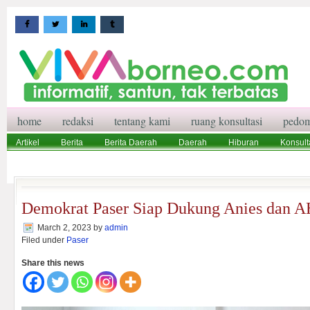
home
redaksi
tentang kami
ruang konsultasi
pedom
Artikel
Berita
Berita Daerah
Daerah
Hiburan
Konsult
Wisata
Pedoman Media Siber
Redaksi
Ruang Konsultasi
Demokrat Paser Siap Dukung Anies dan 
March 2, 2023
by
admin
Filed under
Paser
Share this news