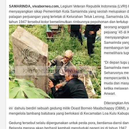
SAMARINDA, vivaborneo.com,
Legium Veteran Republik Indonesia (LVRI) 
menyayangkan sikap Pemerintah Kota Samarinda yang seolah melupakan d
palagan perjuangan yang terletak di Kelurahan Teluk Lerong, Samarinda Ul
tahun 1947 tersebut kotor berselimutkan rimbunnya pepohonan dan tertutup 
seorang anggot
pejuang ’45 di 
menyayangkan 
Samarinda yang
membangun tam
memelihara tug
“Di depan tugu 
Samarinda mem
Seharusnya me
mempercantik t
muda dan masya
ketika melawan
Anwari.
Diterangkan Anwa
ini dahulu berdiri sebuah gedung milik Ooast Borneo Maatschappy (OBM), 
mengelola tambang batubara yang berlokasi di Kecamatan Loa Kulu Kabupa
Gedung tersebut selalu dipergunakan untuk pesta pora, berdansa-dansi d
Belanda merasa akan berhasil kembali menduduki negeri ini di tahun 1947.