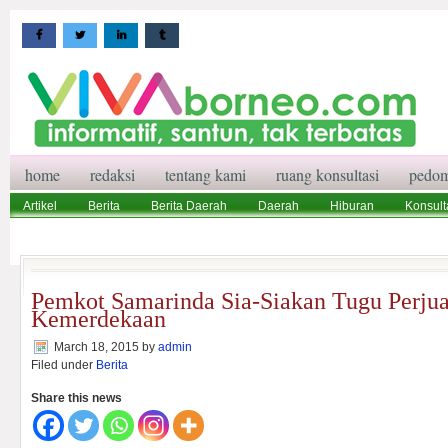
home
redaksi
tentang kami
ruang konsultasi
pedom
Artikel
Berita
Berita Daerah
Daerah
Hiburan
Konsult
Wisata
Pedoman Media Siber
Redaksi
Ruang Konsultasi
Pemkot Samarinda Sia-Siakan Tugu Perju
Kemerdekaan
March 18, 2015
by
admin
Filed under
Berita
Share this news