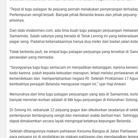
“Tepat di tugu palagan itu pejuang pernah melakukan penyerangan terhada
Pertempuran sengit terjadi. Banyak pihak Belanda tewas dan pihak pejuang t
jelasnya.
Dari data vivaborneo.com, ada lima buah tugu palagan perjuangan melawan
Samarinda. Salah satunya yang berada di Teluk Lerong ini yang keberadaann
pagar seng. Padahal keberadaannya hanya dua meter dari badan jalan kota
Tidak berbeda jauh, ke empat tugu palagan perjuanga yang tersebar di Sam
perawatan yang memadai.
“Seyogyanya tugu-tugu semacam ini menjadikan kebanggan, karena kemerd
kado karena patuh kepada kekuatan manapun, tetapi melalui perlawanan d
kemerdekaan dan mempertahankan negara RI. Setelah Proklamasi 17 Agu
kembalinya penjajah Belanda menguasai negeri ini,” ujar Haji Anwari.
Menurutnya dari lima tugu palagan perjuangan yang ada di Samarinda, korb
banyak menelan korban adalah di titik tugu perjuangan di Kelurahan Solong
Di Solong ini, sebanyak 12 pejuang gugur dan dikuburkan seadanya di sekit
pertempuran berlangsung sengit dan memakan waktu berhari-hari. Sehingga
dapat dimakamkan secara layak mengingat ketatnya kepungan Belanda.
Setelah dibangunnya makam pahlawan Kesuma Bangsa di Jalan Pahlawan t
para pejuang ini di pindahkan ke makam pahlawan dan mendapatkan tempa