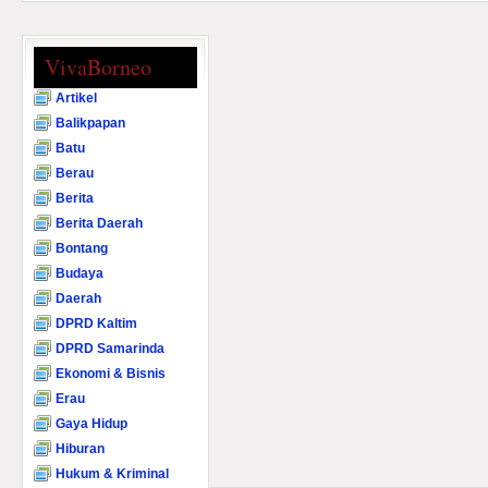
VivaBorneo
Artikel
Balikpapan
Batu
Berau
Berita
Berita Daerah
Bontang
Budaya
Daerah
DPRD Kaltim
DPRD Samarinda
Ekonomi & Bisnis
Erau
Gaya Hidup
Hiburan
Hukum & Kriminal