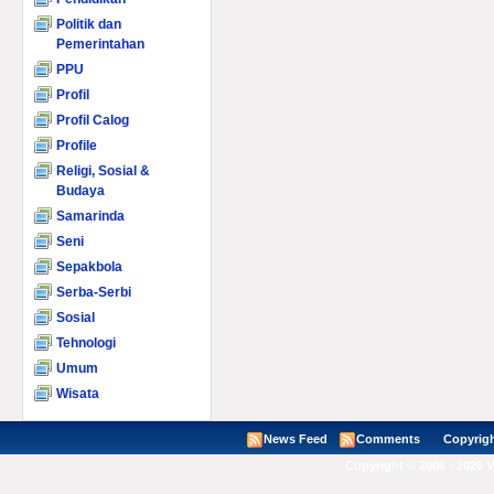
Politik dan
Pemerintahan
PPU
Profil
Profil Calog
Profile
Religi, Sosial &
Budaya
Samarinda
Seni
Sepakbola
Serba-Serbi
Sosial
Tehnologi
Umum
Wisata
News Feed
Comments
Copyright ©
Copyright © 2008 - 2026 V