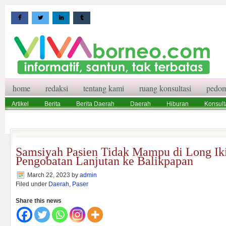
home
redaksi
tentang kami
ruang konsultasi
pedom
Artikel
Berita
Berita Daerah
Daerah
Hiburan
Konsult
Wisata
Pedoman Media Siber
Redaksi
Ruang Konsultasi
Samsiyah Pasien Tidak Mampu di Long Iki
Pengobatan Lanjutan ke Balikpapan
March 22, 2023
by
admin
Filed under
Daerah
,
Paser
Share this news