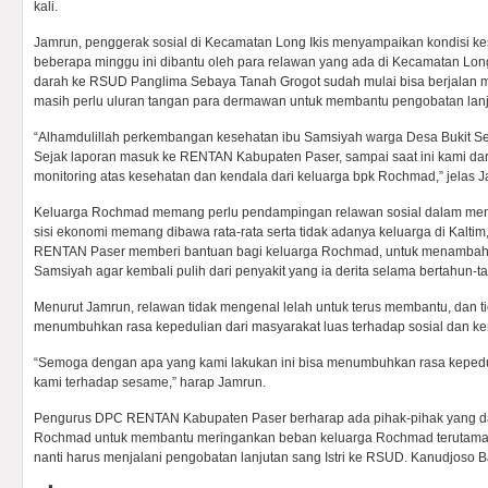
kali.
Jamrun, penggerak sosial di Kecamatan Long Ikis menyampaikan kondisi 
beberapa minggu ini dibantu oleh para relawan yang ada di Kecamatan Long I
darah ke RSUD Panglima Sebaya Tanah Grogot sudah mulai bisa berjalan
masih perlu uluran tangan para dermawan untuk membantu pengobatan lanj
“Alhamdulillah perkembangan kesehatan ibu Samsiyah warga Desa Bukit S
Sejak laporan masuk ke RENTAN Kabupaten Paser, sampai saat ini kami dari
monitoring atas kesehatan dan kendala dari keluarga bpk Rochmad,” jelas J
Keluarga Rochmad memang perlu pendampingan relawan sosial dalam menja
sisi ekonomi memang dibawa rata-rata serta tidak adanya keluarga di Kaltim
RENTAN Paser memberi bantuan bagi keluarga Rochmad, untuk menambah 
Samsiyah agar kembali pulih dari penyakit yang ia derita selama bertahun-t
Menurut Jamrun, relawan tidak mengenal lelah untuk terus membantu, dan ti
menumbuhkan rasa kepedulian dari masyarakat luas terhadap sosial dan k
“Semoga dengan apa yang kami lakukan ini bisa menumbuhkan rasa kepeduli
kami terhadap sesame,” harap Jamrun.
Pengurus DPC RENTAN Kabupaten Paser berharap ada pihak-pihak yang d
Rochmad untuk membantu meringankan beban keluarga Rochmad terutama so
nanti harus menjalani pengobatan lanjutan sang Istri ke RSUD. Kanudjoso 