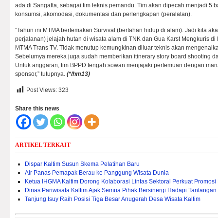
ada di Sangatta, sebagai tim teknis pemandu. Tim akan dipecah menjadi 5 bag
konsumsi, akomodasi, dokumentasi dan perlengkapan (peralatan).
“Tahun ini MTMA bertemakan Survival (bertahan hidup di alam). Jadi kita aka
perjalanan) jelajah hutan di wisata alam di TNK dan Gua Karst Mengkuris d
MTMA Trans TV. Tidak menutup kemungkinan diluar teknis akan mengenalkan
Sebelumya mereka juga sudah memberikan itinerary story board shooting da
Untuk anggaran, tim BPPD tengah sowan menjajaki pertemuan dengan man
sponsor,” tutupnya.
(*/hm13)
Post Views:
323
Share this news
ARTIKEL TERKAIT
Dispar Kaltim Susun Skema Pelatihan Baru
Air Panas Pemapak Berau ke Panggung Wisata Dunia
Ketua IHGMA Kaltim Dorong Kolaborasi Lintas Sektoral Perkuat Promosi 
Dinas Pariwisata Kaltim Ajak Semua Pihak Bersinergi Hadapi Tantangan
Tanjung Isuy Raih Posisi Tiga Besar Anugerah Desa Wisata Kaltim