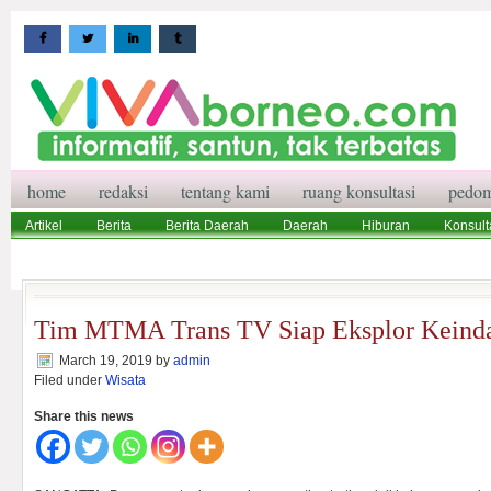
home
redaksi
tentang kami
ruang konsultasi
pedom
Artikel
Berita
Berita Daerah
Daerah
Hiburan
Konsult
Wisata
Pedoman Media Siber
Redaksi
Ruang Konsultasi
Tim MTMA Trans TV Siap Eksplor Keind
March 19, 2019
by
admin
Filed under
Wisata
Share this news