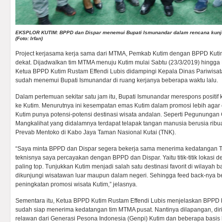
EKSPLOR KUTIM: BPPD dan Dispar menemui Bupati Ismunandar dalam rencana kunj
(Foto: Irfan)
Project kerjasama kerja sama dari MTMA, Pemkab Kutim dengan BPPD Kutim
dekat. Dijadwalkan tim MTMA menuju Kutim mulai Sabtu (23/3/2019) hingga
Ketua BPPD Kutim Rustam Effendi Lubis didampingi Kepala Dinas Pariwisata
sudah menemui Bupati Ismunandar di ruang kerjanya beberapa waktu lalu.
Dalam pertemuan sekitar satu jam itu, Bupati Ismunandar merespons positi
ke Kutim. Menurutnya ini kesempatan emas Kutim dalam promosi lebih agar di
Kutim punya potensi-potensi destinasi wisata andalan. Seperti Pegunungan
Mangkalihat yang didalamnya terdapat telapak tangan manusia berusia ribu
Prevab Mentoko di Kabo Jaya Taman Nasional Kutai (TNK).
“Saya minta BPPD dan Dispar segera bekerja sama menerima kedatangan 
teknisnya saya percayakan dengan BPPD dan Dispar. Yaitu titik-titik lokasi d
paling top. Tunjukkan Kutim menjadi salah satu destinasi favorit di wilayah 
dikunjungi wisatawan luar maupun dalam negeri. Sehingga feed back-nya be
peningkatan promosi wisata Kutim,” jelasnya.
Sementara itu, Ketua BPPD Kutim Rustam Effendi Lubis menjelaskan BPPD b
sudah siap menerima kedatangan tim MTMA pusat. Nantinya dilapangan, diri
relawan dari Generasi Pesona Indonesia (Genpi) Kutim dan beberapa basis