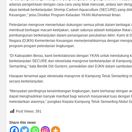
adanya pengelolaan dengan cara-cara yang tidak merusak, antara lain den
daya tambak berkelanjutan Shrimp-Carbon Aquaculture (SECURE) yang di
Keuangan,” jelas Direktur Program Kelautan YKAN Muhammad Ilman.
Pelestarian mengrove memerlukan dukungan semua pihak dalam berbagai 
membuat berbagai macam kebijakan, salah satunya adalah kebijakan fiska
pembangunan berkelanjutan dalam penanganan perubahan iklim. Kami di Di
Negara (DJKN) Kementerian Keuangan menerjemahkannya dengan mengop
program-progam pelestarian lingkungan.
“Di Kabupaten Berau, kami berkolaborasi dengan YKAN untuk mendukung ke
berkelanjutan SECURE dan ekowisata mangrove berkelanjutan di Kampung
Semanting,” kata Berdik Dili Guntoro, perwakilan dari DJKN dalam sambutan 
Harapan tersemat agar ekowisata mangrove di Kampung Teluk Semanting i
secara berkelanjutan.
“Menyadari pentingnya keseimbangan lingkungan, kami berharap dengan a
dapat menghadirkan banyak manfaat bagi seluruh masyarakat luas dengan t
melestarikan alamnya,” pungkas Kepala Kampung Teluk Semanting Abdul G
Post Views:
391
Share this news