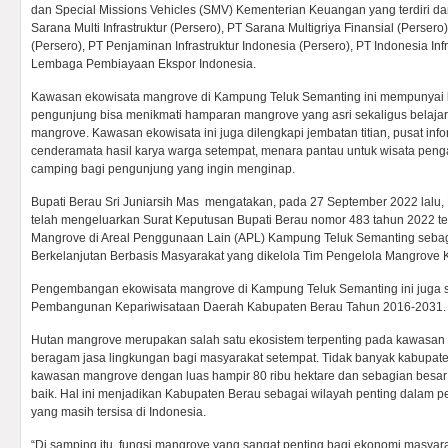
dan Special Missions Vehicles (SMV) Kementerian Keuangan yang terdiri d
Sarana Multi Infrastruktur (Persero), PT Sarana Multigriya Finansial (Perser
(Persero), PT Penjaminan Infrastruktur Indonesia (Persero), PT Indonesia Inf
Lembaga Pembiayaan Ekspor Indonesia.
Kawasan ekowisata mangrove di Kampung Teluk Semanting ini mempunyai lua
pengunjung bisa menikmati hamparan mangrove yang asri sekaligus belaja
mangrove. Kawasan ekowisata ini juga dilengkapi jembatan titian, pusat inf
cenderamata hasil karya warga setempat, menara pantau untuk wisata pengam
camping bagi pengunjung yang ingin menginap.
Bupati Berau Sri Juniarsih Mas mengatakan, pada 27 September 2022 lalu
telah mengeluarkan Surat Keputusan Bupati Berau nomor 483 tahun 2022 t
Mangrove di Areal Penggunaan Lain (APL) Kampung Teluk Semanting seba
Berkelanjutan Berbasis Masyarakat yang dikelola Tim Pengelola Mangrove
Pengembangan ekowisata mangrove di Kampung Teluk Semanting ini juga 
Pembangunan Kepariwisataan Daerah Kabupaten Berau Tahun 2016-2031.
Hutan mangrove merupakan salah satu ekosistem terpenting pada kawasan 
beragam jasa lingkungan bagi masyarakat setempat. Tidak banyak kabupaten
kawasan mangrove dengan luas hampir 80 ribu hektare dan sebagian besa
baik. Hal ini menjadikan Kabupaten Berau sebagai wilayah penting dalam 
yang masih tersisa di Indonesia.
“Di samping itu, fungsi mangrove yang sangat penting bagi ekonomi masya