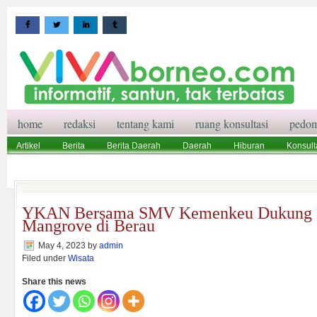
home
redaksi
tentang kami
ruang konsultasi
pedom
Artikel
Berita
Berita Daerah
Daerah
Hiburan
Konsult
Wisata
Pedoman Media Siber
Redaksi
Ruang Konsultasi
YKAN Bersama SMV Kemenkeu Dukung Pe
Mangrove di Berau
May 4, 2023
by
admin
Filed under
Wisata
Share this news