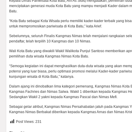
Kepala Dinas Pariwisata Kota Batu, Arif As Sidiq mengatakan, pemilihan duta
menciptakan generasi muda Kota Batu yang mampu menjadi Kader dalam 
Batu.
“Kota Batu sebagai Kota Wisata perlu memiliki kader-kader terbaik yang bi
untuk mempromosikan pariwisata di Kota Batu,” kata Arief.
Sebelumnya, seluruh Finalis Kangmas Nimas telah menjalani rangkaian selek
pendaftar, telah terpilih 10 Kangmas dan 10 Nimas.
Wali Kota Batu yang diwakili Wakil Walikota Punjul Santoso memberikan apre
pemilihan duta wisata Kangmas Nimas Kota Batu.
“Semoga kegiatan ini dapat menghasilkan duta-duta wisata yang akan mem
potensi yang luar biasa, perlu optimasi promosi melalui Kader-kader pariw
kunjungan wisata di Kota Batu,” katanya.
Dalam ajang ini dinobatkan lima kategori pemenang, Kangmas Nimas Kota 
Kangmas Fachries dan Nimas Salwa. Wakil 1 diberikan kepada Kangmas Hend
Sedangkan Wakil 2 yakni kepada Kangmas Pascal dan Nimas Mefi.
Sebagai gelar atribut, Kangmas Nimas Persahabatan jatuh pada Kangmas Y
Kangmas Nimas Berbakat diberikan kepada Kangmas Arnas dan Nimas Krist
Post Views:
231