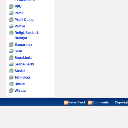
Pemerintahan
PPU
Profil
Profil Calog
Profile
Religi, Sosial &
Budaya
Samarinda
Seni
Sepakbola
Serba-Serbi
Sosial
Tehnologi
Umum
Wisata
News Feed
Comments
Copyright ©
Copyright © 2008 - 2026 V