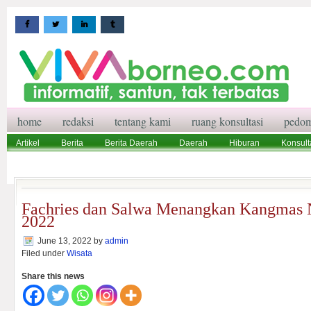
home
redaksi
tentang kami
ruang konsultasi
pedom
Artikel
Berita
Berita Daerah
Daerah
Hiburan
Konsult
Wisata
Pedoman Media Siber
Redaksi
Ruang Konsultasi
Fachries dan Salwa Menangkan Kangmas 
2022
June 13, 2022
by
admin
Filed under
Wisata
Share this news