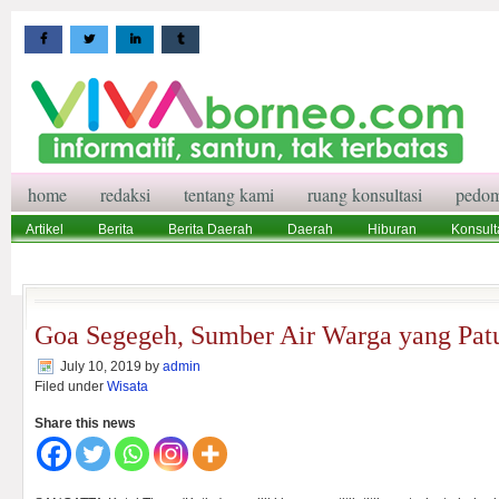
home
redaksi
tentang kami
ruang konsultasi
pedom
Artikel
Berita
Berita Daerah
Daerah
Hiburan
Konsult
Wisata
Pedoman Media Siber
Redaksi
Ruang Konsultasi
Goa Segegeh, Sumber Air Warga yang Patu
July 10, 2019
by
admin
Filed under
Wisata
Share this news