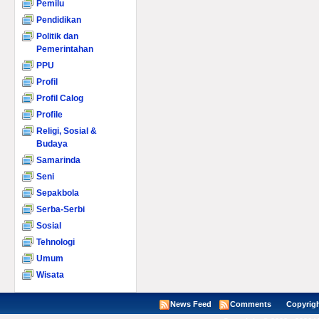
Pemilu
Pendidikan
Politik dan
Pemerintahan
PPU
Profil
Profil Calog
Profile
Religi, Sosial &
Budaya
Samarinda
Seni
Sepakbola
Serba-Serbi
Sosial
Tehnologi
Umum
Wisata
News Feed
Comments
Copyright ©