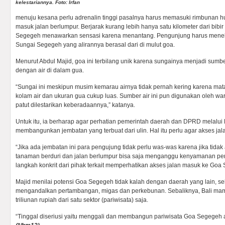
kelestariannya. Foto: Irfan
menuju kesana perlu adrenalin tinggi pasalnya harus memasuki rimbunan hu
masuk jalan berlumpur. Berjarak kurang lebih hanya satu kilometer dari bibi
Segegeh menawarkan sensasi karena menantang. Pengunjung harus menel
Sungai Segegeh yang alirannya berasal dari di mulut goa.
Menurut Abdul Majid, goa ini terbilang unik karena sungainya menjadi sum
dengan air di dalam gua.
“Sungai ini meskipun musim kemarau airnya tidak pernah kering karena mat
kolam air dan ukuran gua cukup luas. Sumber air ini pun digunakan oleh war
patut dilestarikan keberadaannya,” katanya.
Untuk itu, ia berharap agar perhatian pemerintah daerah dan DPRD melalui 
membangunkan jembatan yang terbuat dari ulin. Hal itu perlu agar akses ja
“Jika ada jembatan ini para pengujung tidak perlu was-was karena jika tida
tanaman berduri dan jalan berlumpur bisa saja menganggu kenyamanan p
langkah konkrit dari pihak terkait memperhatikan akses jalan masuk ke Go
Majid menilai potensi Goa Segegeh tidak kalah dengan daerah yang lain, se
mengandalkan pertambangan, migas dan perkebunan. Sebaliknya, Bali m
triliunan rupiah dari satu sektor (pariwisata) saja.
“Tinggal diseriusi yaitu menggali dan membangun pariwisata Goa Segegeh a