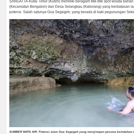
SANGATTA-Kutai Timur (Kutim) memiliki beragam titik-titik spot wisata baha
(Kecamatan Bengalon) dan Desa Selangkau (Kaliorang) yang berbatasan l
potensi. Salah satunya Goa Segegeh, yang berada di kaki pegunungan Seke
SUMBER MATA AIR: Potensi alam Goa Segegeh yang menyimpan pesona keindahan d