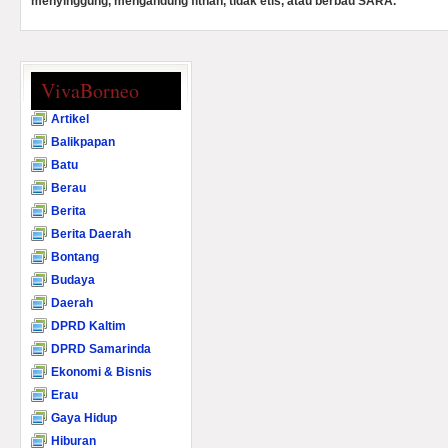
menyinggung, mengandung fitnah, tidak etis, atau berbau SARA.
VivaBorneo
Artikel
Balikpapan
Batu
Berau
Berita
Berita Daerah
Bontang
Budaya
Daerah
DPRD Kaltim
DPRD Samarinda
Ekonomi & Bisnis
Erau
Gaya Hidup
Hiburan