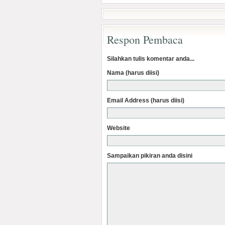
Respon Pembaca
Silahkan tulis komentar anda...
Nama (harus diisi)
Email Address (harus diisi)
Website
Sampaikan pikiran anda disini