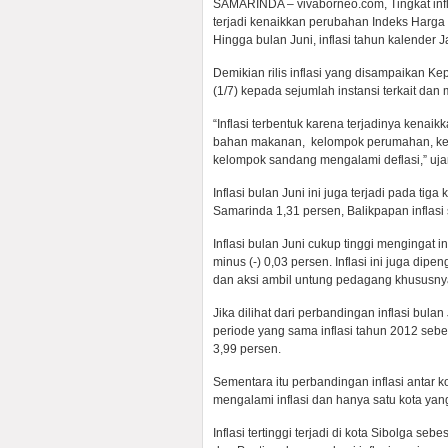
SAMARINDA – vivaborneo.com, Tingkat infla
terjadi kenaikkan perubahan Indeks Harga
Hingga bulan Juni, inflasi tahun kalender 
Demikian rilis inflasi yang disampaikan Ke
(1/7) kepada sejumlah instansi terkait dan
“Inflasi terbentuk karena terjadinya kena
bahan makanan, kelompok perumahan, kes
kelompok sandang mengalami deflasi,” uja
Inflasi bulan Juni ini juga terjadi pada ti
Samarinda 1,31 persen, Balikpapan inflasi
Inflasi bulan Juni cukup tinggi mengingat i
minus (-) 0,03 persen. Inflasi ini juga d
dan aksi ambil untung pedagang khususnya
Jika dilihat dari perbandingan inflasi bu
periode yang sama inflasi tahun 2012 sebe
3,99 persen.
Sementara itu perbandingan inflasi antar ko
mengalami inflasi dan hanya satu kota yan
Inflasi tertinggi terjadi di kota Sibolga s