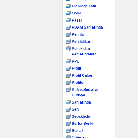
Olahraga Lain
Opini
Paser
PDAM Samarinda
Pemilu
Pendidikan
Politik dan
Pemerintahan
PPU
Profil
Profil Calog
Profile
Religi, Sosial &
Budaya
Samarinda
Seni
Sepakbola
Serba-Serbi
Sosial
Tehnologi