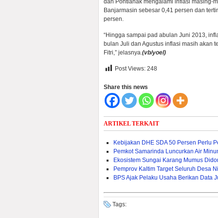
dan Pontianak mengalami inflasi masing-m
Banjarmasin sebesar 0,41 persen dan tertin
persen.
“Hingga sampai pad abulan Juni 2013, infl
bulan Juli dan Agustus inflasi masih akan 
Fitri,” jelasnya.
(vb/yoel)
Post Views:
248
Share this news
ARTIKEL TERKAIT
Kebijakan DHE SDA 50 Persen Perlu Per
Pemkot Samarinda Luncurkan Air Min
Ekosistem Sungai Karang Mumus Dido
Pemprov Kaltim Target Seluruh Desa Nik
BPS Ajak Pelaku Usaha Berikan Data J
Tags: