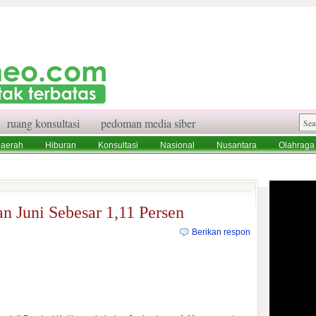
ruang konsultasi
pedoman media siber
aerah
Hiburan
Konsultasi
Nasional
Nusantara
Olahraga
aksi
Ruang Konsultasi
Tentang Kami
an Juni Sebesar 1,11 Persen
Berikan respon