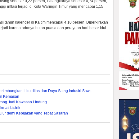
asing sebesar 0,22 persen, Palangkaraya sebesar 0,74 persen,
ggi inflasi terjadi di Kota Waringin Timur yang mencapai 1,15
asi tahun kalender di Kaltim mencapai 4,10 persen. Diperkirakan
terjadi karena adanya bulan puasa dan perayaan hari besar Idul
timbangkan Likuiditas dan Daya Saing Industri Sawit
um Kemasan
rong Jadi Kawasan Lindung
mati Listrik
ujur demi Kebijakan yang Tepat Sasaran