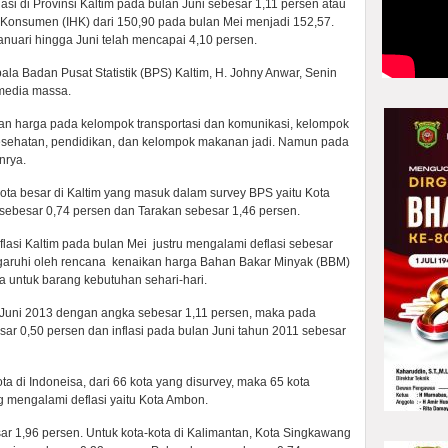
si di Provinsi Kaltim pada bulan Juni sebesar 1,11 persen atau
 Konsumen (IHK) dari 150,90 pada bulan Mei menjadi 152,57.
Januari hingga Juni telah mencapai 4,10 persen.
pala Badan Pusat Statistik (BPS) Kaltim, H. Johny Anwar, Senin
 media massa.
ikkan harga pada kelompok transportasi dan komunikasi, kelompok
ehatan, pendidikan, dan kelompok makanan jadi. Namun pada
nrya.
ga kota besar di Kaltim yang masuk dalam survey BPS yaitu Kota
 sebesar 0,74 persen dan Tarakan sebesar 1,46 persen.
nflasi Kaltim pada bulan Mei justru mengalami deflasi sebesar
ipengaruhi oleh rencana kenaikan harga Bahan Bakar Minyak (BBM)
 untuk barang kebutuhan sehari-hari.
lan Juni 2013 dengan angka sebesar 1,11 persen, maka pada
sar 0,50 persen dan inflasi pada bulan Juni tahun 2011 sebesar
ta di Indoneisa, dari 66 kota yang disurvey, maka 65 kota
g mengalami deflasi yaitu Kota Ambon.
ebesar 1,96 persen. Untuk kota-kota di Kalimantan, Kota Singkawang