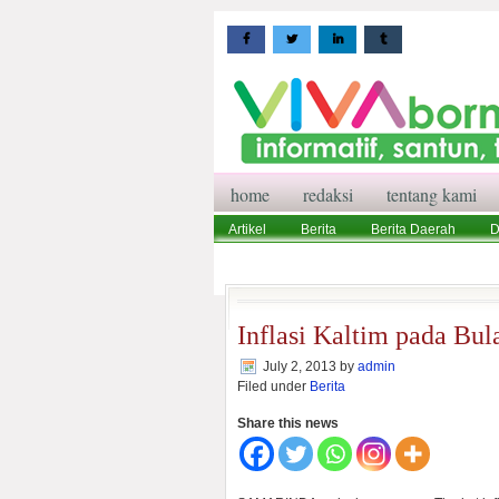
home
redaksi
tentang kami
Artikel
Berita
Berita Daerah
D
Wisata
Pedoman Media Siber
Red
Inflasi Kaltim pada Bul
July 2, 2013
by
admin
Filed under
Berita
Share this news