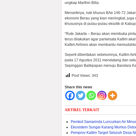
ungkap Marthin Billa.
Menariknya, rute khusus BAe 146-72 Jakar
ekonomi Berau yang kian meningkat, juga 
khususnya di pulau-pulau eksotik di Kabup
“Rute Jakarta – Berau akan membuka pintu 
terus dilakukan agar pariwisata Kaltim ak
Kaltim Airlines akan membantu memudahkan
Seperti diberitakan sebelumnya, Kaltim Ai
pada 17 Agustus 2011 mendatang dan sekali
Sepinggan Balikpapan menuju Bandara Ka
Post Views:
343
Share this news
ARTIKEL TERKAIT
Pemkot Samarinda Luncurkan Air Min
Ekosistem Sungai Karang Mumus Dido
Pemprov Kaltim Target Seluruh Desa Nik