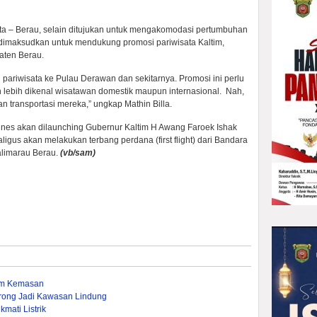
ta – Berau, selain ditujukan untuk mengakomodasi pertumbuhan
dimaksudkan untuk mendukung promosi pariwisata Kaltim,
aten Berau.
pariwisata ke Pulau Derawan dan sekitarnya. Promosi ini perlu
an lebih dikenal wisatawan domestik maupun internasional. Nah,
 transportasi mereka,” ungkap Mathin Billa.
rlines akan dilaunching Gubernur Kaltim H Awang Faroek Ishak
gus akan melakukan terbang perdana (first flight) dari Bandara
limarau Berau.
(vb/sam)
um Kemasan
rong Jadi Kawasan Lindung
mati Listrik