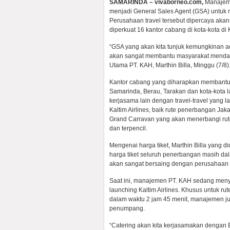
SAMARINDA – vivaborneo.com,
Manajeme
menjadi General Sales Agent (GSA) untuk m
Perusahaan travel tersebut dipercaya akan
diperkuat 16 kantor cabang di kota-kota di 
“GSA yang akan kita tunjuk kemungkinan a
akan sangat membantu masyarakat mendapat
Utama PT. KAH, Marthin Billa, Minggu (7/8)
Kantor cabang yang diharapkan membantu p
Samarinda, Berau, Tarakan dan kota-kota l
kerjasama lain dengan travel-travel yang 
Kaltim Airlines, baik rute penerbangan 
Grand Carravan yang akan menerbangi rut
dan terpencil.
Mengenai harga tiket, Marthin Billa yan
harga tiket seluruh penerbangan masih d
akan sangat bersaing dengan perusahaan 
Saat ini, manajemen PT. KAH sedang meny
launching Kaltim Airlines. Khusus untuk r
dalam waktu 2 jam 45 menit, manajemen j
penumpang.
“Catering akan kita kerjasamakan dengan 