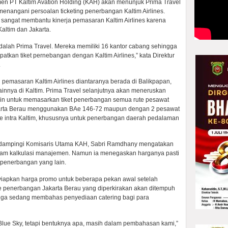
n PT Kaltim Avation Holding (KAH) akan menunjuk Prima Travel
enangani persoalan ticketing penerbangan Kaltim Airlines.
 sangat membantu kinerja pemasaran Kaltim Airlines karena
Kaltim dan Jakarta.
dalah Prima Travel. Mereka memiliki 16 kantor cabang sehingga
kan tiket pernebangan dengan Kaltim Airlines,” kata Direktur
.
emasaran Kaltim Airlines diantaranya berada di Balikpapan,
ainnya di Kaltim. Prima Travel selanjutnya akan meneruskan
lain untuk memasarkan tiket penerbangan semua rute pesawat
Jakarta Berau menggunakan BAe 146-72 maupun dengan 2 pesawat
e intra Kaltim, khususnya untuk penerbangan daerah pedalaman
g didampingi Komisaris Utama KAH, Sabri Ramdhany mengatakan
alam kalkulasi manajemen. Namun ia menegaskan harganya pasti
penerbangan yang lain.
iapkan harga promo untuk beberapa pekan awal setelah
ute penerbangan Jakarta Berau yang diperkirakan akan ditempuh
uga sedang membahas penyediaan catering bagi para
Blue Sky, tetapi bentuknya apa, masih dalam pembahasan kami,”