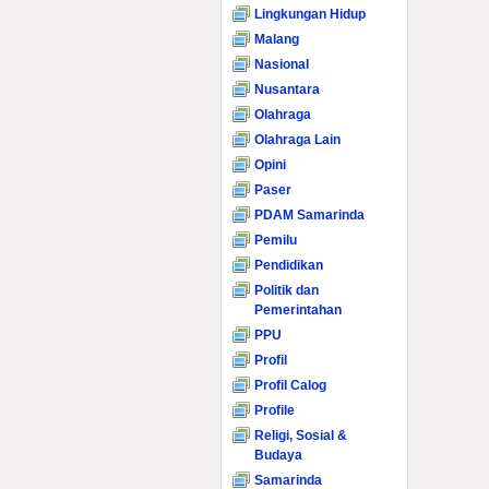
Lingkungan Hidup
Malang
Nasional
Nusantara
Olahraga
Olahraga Lain
Opini
Paser
PDAM Samarinda
Pemilu
Pendidikan
Politik dan
Pemerintahan
PPU
Profil
Profil Calog
Profile
Religi, Sosial &
Budaya
Samarinda