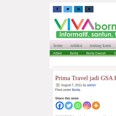
home
redaksi
tentang kami
Artikel
Berita
Berita Daerah
D
Wisata
Pedoman Media Siber
Red
Prima Travel jadi GSA 
August 7, 2011
by
admin
Filed under
Berita
Share this news