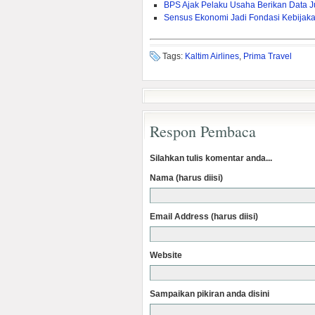
BPS Ajak Pelaku Usaha Berikan Data J
Sensus Ekonomi Jadi Fondasi Kebijak
Tags:
Kaltim Airlines
,
Prima Travel
Respon Pembaca
Silahkan tulis komentar anda...
Nama (harus diisi)
Email Address (harus diisi)
Website
Sampaikan pikiran anda disini