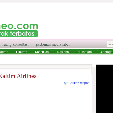
ruang konsultasi
pedoman media siber
aerah
Hiburan
Konsultasi
Nasional
Nusantara
Olahraga
aksi
Ruang Konsultasi
Tentang Kami
Kaltim Airlines
Berikan respon