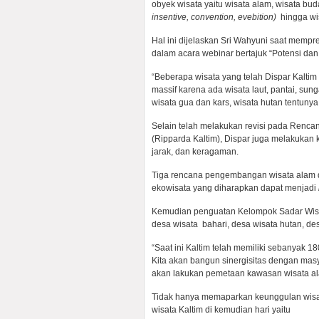
obyek wisata yaitu wisata alam, wisata bu
insentive, convention, evebition)
hingga wis
Hal ini dijelaskan Sri Wahyuni saat mempre
dalam acara webinar bertajuk “Potensi da
“Beberapa wisata yang telah Dispar Kaltim 
massif karena ada wisata laut, pantai, su
wisata gua dan kars, wisata hutan tentunya 
Selain telah melakukan revisi pada Renc
(Ripparda Kaltim), Dispar juga melakukan 
jarak, dan keragaman.
Tiga rencana pengembangan wisata alam d
ekowisata yang diharapkan dapat menjadi
Kemudian penguatan Kelompok Sadar Wisat
desa wisata bahari, desa wisata hutan, de
“Saat ini Kaltim telah memiliki sebanyak 1
Kita akan bangun sinergisitas dengan masya
akan lakukan pemetaan kawasan wisata ala
Tidak hanya memaparkan keunggulan wisa
wisata Kaltim di kemudian hari yaitu