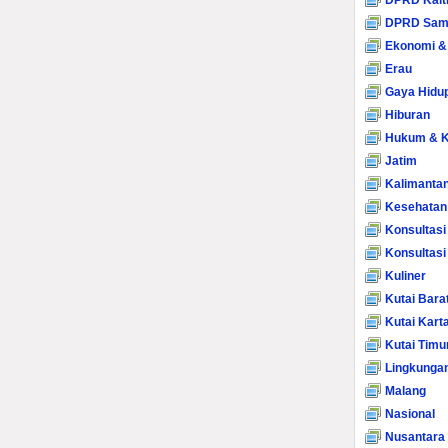
DPRD Kalt
DPRD Sam
Ekonomi &
Erau
Gaya Hidu
Hiburan
Hukum & K
Jatim
Kalimanta
Kesehatan
Konsultasi
Konsultas
Kuliner
Kutai Bara
Kutai Kart
Kutai Timu
Lingkunga
Malang
Nasional
Nusantara