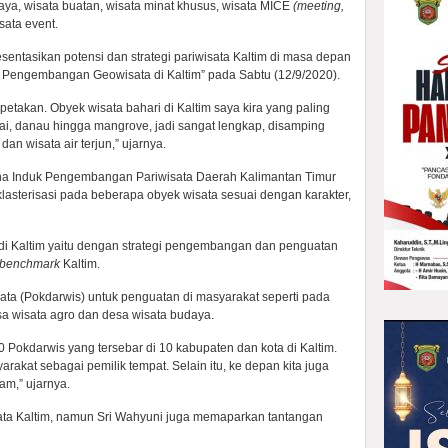
daya, wisata buatan, wisata minat khusus, wisata MICE
(meeting,
ata event.
sentasikan potensi dan strategi pariwisata Kaltim di masa depan
n Pengembangan Geowisata di Kaltim” pada Sabtu (12/9/2020).
petakan. Obyek wisata bahari di Kaltim saya kira yang paling
ngai, danau hingga mangrove, jadi sangat lengkap, disamping
dan wisata air terjun,” ujarnya.
ana Induk Pengembangan Pariwisata Daerah Kalimantan Timur
klasterisasi pada beberapa obyek wisata sesuai dengan karakter,
i Kaltim yaitu dengan strategi pengembangan dan penguatan
benchmark
Kaltim.
a (Pokdarwis) untuk penguatan di masyarakat seperti pada
sa wisata agro dan desa wisata budaya.
80 Pokdarwis yang tersebar di 10 kabupaten dan kota di Kaltim.
rakat sebagai pemilik tempat. Selain itu, ke depan kita juga
m,” ujarnya.
ta Kaltim, namun Sri Wahyuni juga memaparkan tantangan