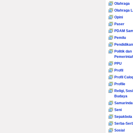
Olahraga
Olahraga L
Opini
Paser
PDAM Sam
Pemilu
Pendidikan
Politik dan
Pemerinta
PPU
Profil
Profil Calo
Profile
Religi, Sos
Budaya
Samarinda
Seni
Sepakbola
Serba-Serb
Sosial