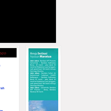
neo
n
rah