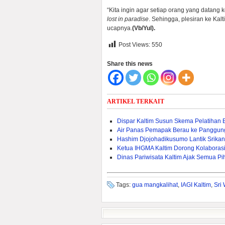
“Kita ingin agar setiap orang yang datang 
lost in paradise
. Sehingga, plesiran ke Ka
ucapnya.
(Vb/Yul).
Post Views:
550
Share this news
ARTIKEL TERKAIT
Dispar Kaltim Susun Skema Pelatihan 
Air Panas Pemapak Berau ke Panggun
Hashim Djojohadikusumo Lantik Srika
Ketua IHGMA Kaltim Dorong Kolaborasi 
Dinas Pariwisata Kaltim Ajak Semua Pi
Tags:
gua mangkalihat
,
IAGI Kaltim
,
Sri