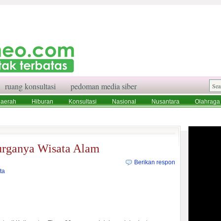
ruang konsultasi
pedoman media siber
aerah
Hiburan
Konsultasi
Nasional
Nusantara
Olahraga
aksi
Ruang Konsultasi
Tentang Kami
urganya Wisata Alam
Berikan respon
ta