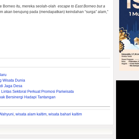
ke Borneo itu, mereka seolah-olah
escape to East Borneo but a
ltim akan berujung pada (mendapatkan) keindahan “surga” alam,”
Baru
g Wisata Dunia
ndi Jaga Desa
Lintas Sektoral Perkuat Promosi Pariwisata
hak Bersinergi Hadapi Tantangan
 Wahyuni
,
wisata alam kaltim
,
wisata bahari kaltim