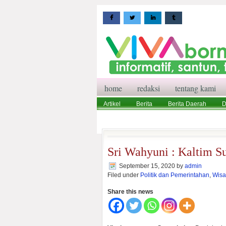
home
redaksi
tentang kami
Artikel
Berita
Berita Daerah
D
Wisata
Pedoman Media Siber
Red
Sri Wahyuni : Kaltim S
September 15, 2020
by
admin
Filed under
Politik dan Pemerintahan
,
Wisa
Share this news