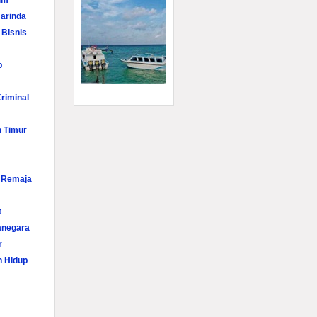
im
arinda
 Bisnis
p
riminal
n Timur
i Remaja
t
anegara
r
n Hidup