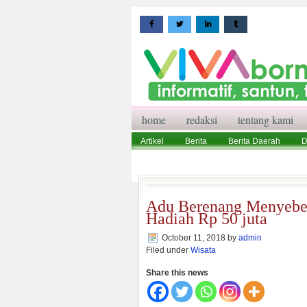
home
redaksi
tentang kami
Artikel
Berita
Berita Daerah
D
Wisata
Pedoman Media Siber
Red
Adu Berenang Menyebe
Hadiah Rp 50 juta
October 11, 2018
by
admin
Filed under
Wisata
Share this news