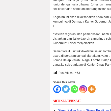
kategori. Tentu saja syarat utama harus b
junior dengan usia dibawah 14 tahun harus 
cek kesehatan sebelum diberangkatkan star
Kegiatan ini akan dilaksanakan pada hari 
kumpulnya di Dermaga Kantor Gubernur Ja
1.
“Setelah registasi dan pemeriksaan, nanti
disiapkan panitia ke daerah samarinda seber
Gubernur.” Faisal menjelaskan.
Sementara itu, untuk diketahui selain l
acara di perairan sungai Mahakam, yakni
Lomba Balap Perahu Naga, Lomba Balap Pe
dapat ke sekretariatan di Kantor Dinas Pa
Post Views:
463
Share this news
ARTIKEL TERKAIT
Dispar Kaltim Susun Skema Pelatihan 