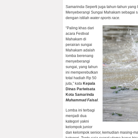
Samarinda-Seperti juga tahun-tahun yang 
Menyeberangi Sungai Mahakam sebagai sal
dengan istilah
water-sports race.
“Paling khas dari
acara Festival
Mahakam di
perairan sungai
Mahakam adalah
lomba berenang
menyeberangi
sungai, yang tahun
ini memperebutkan
total hadiah Rp 50
juta,” kata
Kepala
Dinas Pariwisata
Kota Samarinda
Muhammad Faisal
.
Lomba ini terbagi
menjadi dua
kategori yakni
kelompok junior
dan kelompok senior, kemudian masing-masi