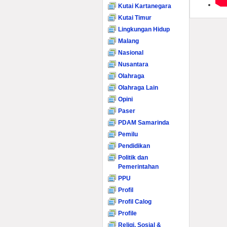
Kutai Kartanegara
Kutai Timur
Lingkungan Hidup
Malang
Nasional
Nusantara
Olahraga
Olahraga Lain
Opini
Paser
PDAM Samarinda
Pemilu
Pendidikan
Politik dan
Pemerintahan
PPU
Profil
Profil Calog
Profile
Religi, Sosial &