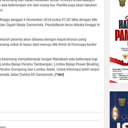
isa berenang dan dalam keadaan sehat. Khusus untuk kategori
ada keterangan izin dari orang tua. Panitia juga akan lakukan
t.
Minggu tanggal 4 November 2018 pukul 07,00 Wita dengan titik
lan Gajah Mada Samarinda. Pendaftaran terus dibuka hingga H-
 seluruh peserta akan dibawa dengan kapal khusus yang
ang untuk di lepas start menuju titik finish di Dermaga kantor
omba berenang menyeberangi sungai Mahakam ada beberapa lagi
 : Lomba Balap Perahu Tambangan, Lomba Balap Power Boating,
rahu Dompeng dan Lomba Jetski. Untuk Informasi lebih lanjut
riwisata Jalan Dahlia 69 Samarinda.
(*/del)
Baru