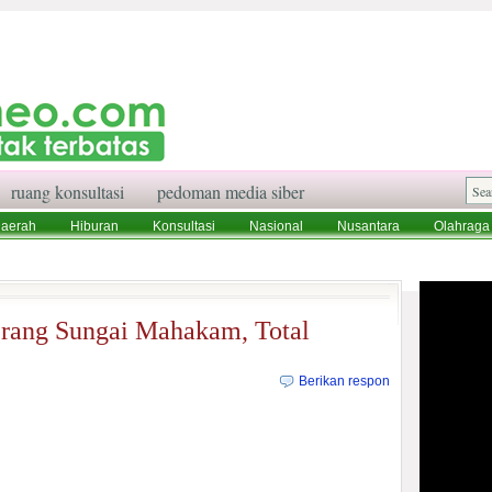
ruang konsultasi
pedoman media siber
aerah
Hiburan
Konsultasi
Nasional
Nusantara
Olahraga
aksi
Ruang Konsultasi
Tentang Kami
rang Sungai Mahakam, Total
Berikan respon