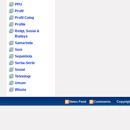
PPU
Profil
Profil Calog
Profile
Religi, Sosial &
Budaya
Samarinda
Seni
Sepakbola
Serba-Serbi
Sosial
Tehnologi
Umum
Wisata
News Feed
Comments
Copyright ©
Copyright © 2008 - 2026 V