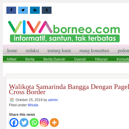
home
redaksi
tentang kami
ruang konsultasi
pedom
Artikel
Berita
Berita Daerah
Daerah
Hiburan
Konsult
Wisata
Pedoman Media Siber
Redaksi
Ruang Konsultasi
Walikota Samarinda Bangga Dengan Page
Cross Border
October 25, 2019
by
admin
Filed under
Wisata
Share this news