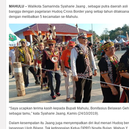
MAHULU –
Walikota Samarinda Syaharie Jaang , sebagai putra daerah asl
bangga dengan pagelaran Hudoq Cross Border yang setiap tahun dilaksan
dengan melibatkan 5 kecamatan se-Mahulu.
“Saya ucapkan terima kasih kepada Bupati Mahulu, Bonifasius Belawan Geh,
sebagai tamu,” kata Syaharie Jaang, Kamis (24/10/2019).
Dalam kesempatan itu Jaang juga menyempatkan diri ikut menari Hudoq ber
lapangan Ujoh Bilang. Tak ketinggalan Ketua DPRD Novita Bulan, Wabup Y