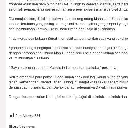
Yohanes Avun dan para pimpinan OPD dilingkup Pemkab Mahulu, serta pa
sejumlah pejabat teras dan pimpinan serta perwakilan instansi vertikal di K
Dia menjelaskan, disisi lain bahwa dia memang orang Mahakam Ulu, dari k
Hudoq, terutama yang paling senang saat membunyikan gong, seperti yang b
saat pembukaan Festival Cross Border yang baru saja dilaksanakan.
“ Tadi waktu pembukaan Bupati memukul tambunnya dan saya yang pukul go
Syaharie Jaang mengingatkan bahwa seni dan budaya adalah jati diri bangsa
dengan harapan anak muda Mahulu dapat terus belajar dan latihan sehingga
kaum mudanya bisa tampil.
“ Saya tidak mau pemuda Mahulu terlibat dengan narkoba,” pesannya.
Ketika orang tua para pakar Hudoq sudah tidak ada lagi, kaum mudalah yan
terjadi kekosongan , seperti tarian Hudoq ini sangat khas sekali seperti hi
dengan daun pisang itu dari Dayak Bahau, sebenarnya Dayak ini rumpunya 
Dengan harapan tarian Hudoq ini sudah dipelajari di sekolah – sekolah dan 
Post Views:
284
Share this news