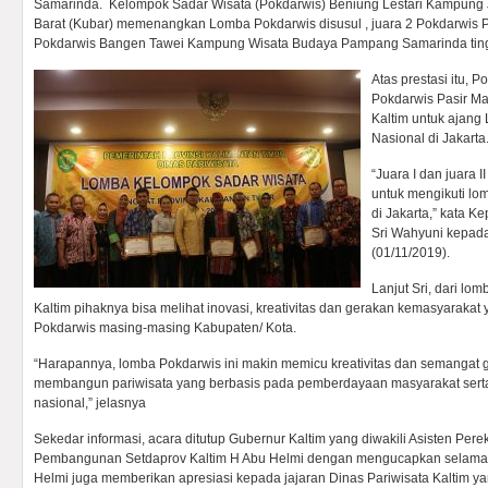
Samarinda. Kelompok Sadar Wisata (Pokdarwis) Beniung Lestari Kampung 
Barat (Kubar) memenangkan Lomba Pokdarwis disusul , juara 2 Pokdarwis P
Pokdarwis Bangen Tawei Kampung Wisata Budaya Pampang Samarinda tingka
Atas prestasi itu, 
Pokdarwis Pasir M
Kaltim untuk ajang
Nasional di Jakarta
“Juara I dan juara I
untuk mengikuti lo
di Jakarta,” kata K
Sri Wahyuni kepad
(01/11/2019).
Lanjut Sri, dari lom
Kaltim pihaknya bisa melihat inovasi, kreativitas dan gerakan kemasyarakat
Pokdarwis masing-masing Kabupaten/ Kota.
“Harapannya, lomba Pokdarwis ini makin memicu kreativitas dan semangat 
membangun pariwisata yang berbasis pada pemberdayaan masyarakat serta 
nasional,” jelasnya
Sekedar informasi, acara ditutup Gubernur Kaltim yang diwakili Asisten Per
Pembangunan Setdaprov Kaltim H Abu Helmi dengan mengucapkan selama
Helmi juga memberikan apresiasi kepada jajaran Dinas Pariwisata Kaltim 