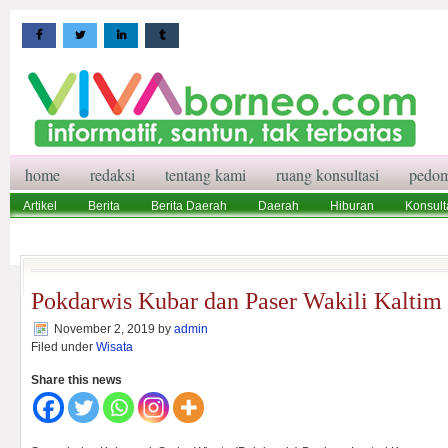
home
redaksi
tentang kami
ruang konsultasi
pedom
Artikel
Berita
Berita Daerah
Daerah
Hiburan
Konsult
Wisata
Pedoman Media Siber
Redaksi
Ruang Konsultasi
Pokdarwis Kubar dan Paser Wakili Kaltim
November 2, 2019
by
admin
Filed under
Wisata
Share this news