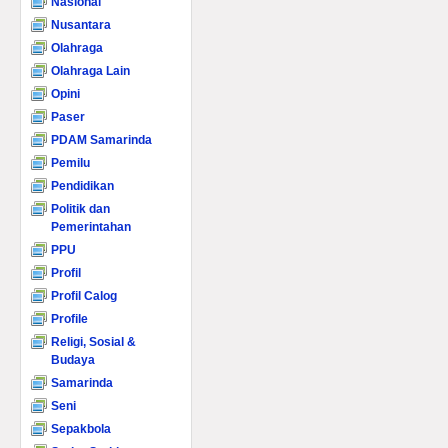
Nasional
Nusantara
Olahraga
Olahraga Lain
Opini
Paser
PDAM Samarinda
Pemilu
Pendidikan
Politik dan
Pemerintahan
PPU
Profil
Profil Calog
Profile
Religi, Sosial &
Budaya
Samarinda
Seni
Sepakbola