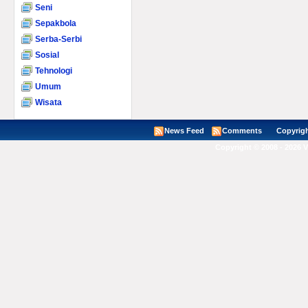
Seni
Sepakbola
Serba-Serbi
Sosial
Tehnologi
Umum
Wisata
News Feed
Comments
Copyright ©
Copyright © 2008 - 2026 V