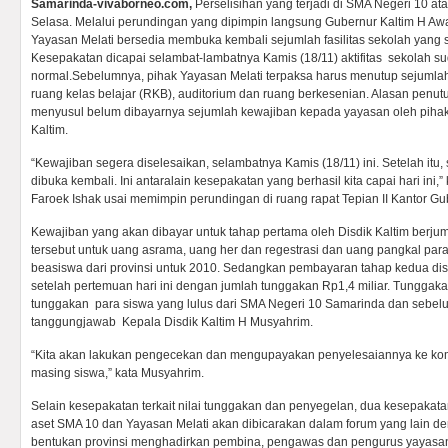
Samarinda-vivaborneo.com,
Perselisihan yang terjadi di SMA Negeri 10 a
Selasa. Melalui perundingan yang dipimpin langsung Gubernur Kaltim H Awa
Yayasan Melati bersedia membuka kembali sejumlah fasilitas sekolah yang 
Kesepakatan dicapai selambat-lambatnya Kamis (18/11) aktifitas sekolah s
normal.
Sebelumnya, pihak Yayasan Melati terpaksa harus menutup sejumlah f
ruang kelas belajar (RKB), auditorium dan ruang berkesenian. Alasan penutu
menyusul belum dibayarnya sejumlah kewajiban kepada yayasan oleh pihak
Kaltim.
“Kewajiban segera diselesaikan, selambatnya Kamis (18/11) ini. Setelah itu,
dibuka kembali. Ini antaralain kesepakatan yang berhasil kita capai hari ini
Faroek Ishak usai memimpin perundingan di ruang rapat Tepian II Kantor Gu
Kewajiban yang akan dibayar untuk tahap pertama oleh Disdik Kaltim berju
tersebut untuk uang asrama, uang her dan regestrasi dan uang pangkal pa
beasiswa dari provinsi untuk 2010. Sedangkan pembayaran tahap kedua dis
setelah pertemuan hari ini dengan jumlah tunggakan Rp1,4 miliar. Tunggak
tunggakan para siswa yang lulus dari SMA Negeri 10 Samarinda dan sebe
tanggungjawab Kepala Disdik Kaltim H Musyahrim.
“Kita akan lakukan pengecekan dan mengupayakan penyelesaiannya ke kom
masing siswa,” kata Musyahrim.
Selain kesepakatan terkait nilai tunggakan dan penyegelan, dua kesepakatan
aset SMA 10 dan Yayasan Melati akan dibicarakan dalam forum yang lain de
bentukan provinsi menghadirkan pembina, pengawas dan pengurus yayasan