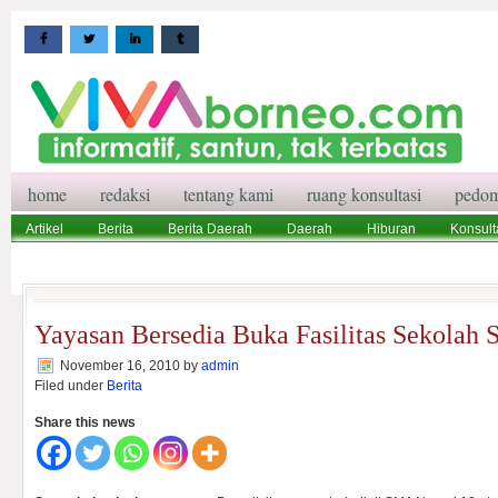
home
redaksi
tentang kami
ruang konsultasi
pedom
Artikel
Berita
Berita Daerah
Daerah
Hiburan
Konsult
Wisata
Pedoman Media Siber
Redaksi
Ruang Konsultasi
Yayasan Bersedia Buka Fasilitas Sekolah
November 16, 2010
by
admin
Filed under
Berita
Share this news