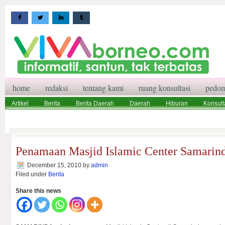
home
redaksi
tentang kami
ruang konsultasi
pedom
Artikel
Berita
Berita Daerah
Daerah
Hiburan
Konsult
Wisata
Pedoman Media Siber
Redaksi
Ruang Konsultasi
Penamaan Masjid Islamic Center Samarin
December 15, 2010
by
admin
Filed under
Berita
Share this news