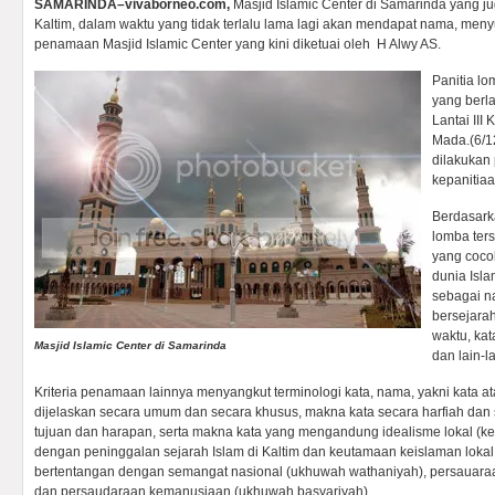
SAMARINDA–vivaborneo.com,
Masjid Islamic Center di Samarinda yang 
Kaltim, dalam waktu yang tidak terlalu lama lagi akan mendapat nama, me
penamaan Masjid Islamic Center yang kini diketuai oleh H Alwy AS.
Panitia l
yang berl
Lantai III
Mada.(6/12
dilakuka
kepanitiaa
Berdasark
lomba ter
yang cocok
dunia Isla
sebagai n
bersejarah
waktu, kat
Masjid Islamic Center di Samarinda
dan lain-l
Kriteria penamaan lainnya menyangkut terminologi kata, nama, yakni kata 
dijelaskan secara umum dan secara khusus, makna kata secara harfiah dan 
tujuan dan harapan, serta makna kata yang mengandung idealisme lokal (ked
dengan peninggalan sejarah Islam di Kaltim dan keutamaan keislaman lokal l
bertentangan dengan semangat nasional (ukhuwah wathaniyah), persauaraa
dan persaudaraan kemanusiaan (ukhuwah basyariyah).