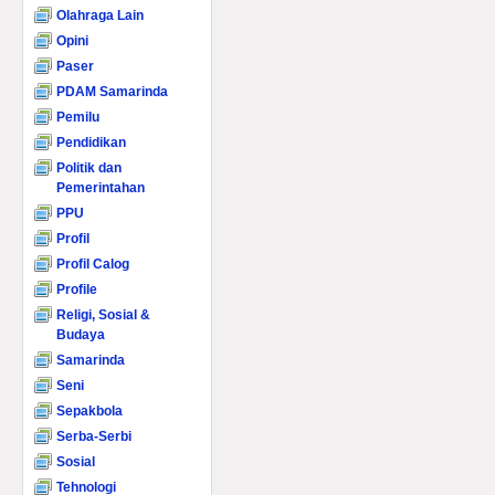
Olahraga Lain
Opini
Paser
PDAM Samarinda
Pemilu
Pendidikan
Politik dan
Pemerintahan
PPU
Profil
Profil Calog
Profile
Religi, Sosial &
Budaya
Samarinda
Seni
Sepakbola
Serba-Serbi
Sosial
Tehnologi