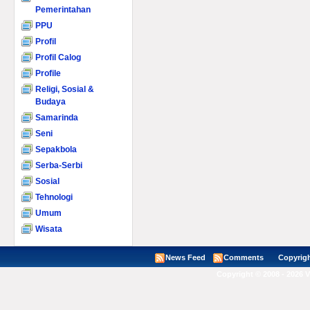
Pemerintahan
PPU
Profil
Profil Calog
Profile
Religi, Sosial &
Budaya
Samarinda
Seni
Sepakbola
Serba-Serbi
Sosial
Tehnologi
Umum
Wisata
News Feed
Comments
Copyright ©
Copyright © 2008 - 2026 V