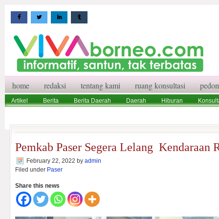
home
redaksi
tentang kami
ruang konsultasi
pedom
Artikel
Berita
Berita Daerah
Daerah
Hiburan
Konsult
Wisata
Pedoman Media Siber
Redaksi
Ruang Konsultasi
Pemkab Paser Segera Lelang Kendaraan 
February 22, 2022
by
admin
Filed under
Paser
Share this news