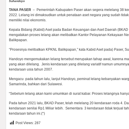
Suhandoyo
TANA PASER
– Pemerintah Kabupaten Paser akan segera melelang 38 ke
2022. Lelang ini dimaksudkan untuk penataan aset negara yang sudah tid
memiliki nilai ekonomis.
Kepala Bidang (Kabid) Aset pada Badan Keuangan dan Aset Daerah (BKA
mengatakan proses lelang akan melibatkan Kantor Pelayanan Kekayaan N
Balikpapan.
“Prosesnya melibatkan KPKNL Balikpapan,” kata Kabid Aset pada) Paser, Su
Handoyo mengemukakan lelang tersebut merupakan tahap awal, karena mas
yang akan dilelang. Jenis kendaraan yang dilelang variatif namun umumny
kendaraan usia tahun 2007.
Mengacu pada tahun lalu, lanjut Handoyo, peminat lelang kebanyakan warga
Samarinda, bahkan dari Sulawesi.
“Sebelum lelang akan kami umumkan di surat kabar. Proses lelangnya hanya 
Pada tahun 2021 lalu, BKAD Paser, telah melelang 20 kendaraan roda 4. Dari
kendaraan senilai Rp1 Miliar lebih. Sementara 3 kendaraan tidak terjual ta
kendaraan tahun ini.(*)
Post Views:
287