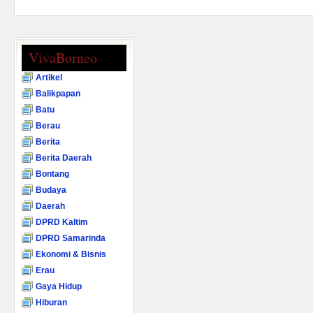
VivaBorneo
Artikel
Balikpapan
Batu
Berau
Berita
Berita Daerah
Bontang
Budaya
Daerah
DPRD Kaltim
DPRD Samarinda
Ekonomi & Bisnis
Erau
Gaya Hidup
Hiburan