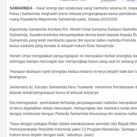
SAMARINDA
– Hasil sinergi dan kolaborasi yang harmonis selama ini, K
Kelas I Samarinda meghadiri press release pengungkapan kasus peredaran n
ruang Rupatama Mapolresta Samarinda pada, Selasa (4/2/2025)
Kapolresta Samarinda Kombes Pol. Hendri Umar bersama Kalapas Narkotik
Samarinda, Kasatresnarkoba menyampaikan terima kasih kepada Kepala R
Samarinda yang telah membantu jajaran tim opsnal satres narkoba Polres
kasus narkoba yang berada di wilayah hukum Kota Samarinda
Hendri Umar mengatakan pengungkapan ini merupakan berkat sinergitas da
sehingga mampu mencegah dan mengungkap kasus yang saat ini sedang d
“Harapan kedepan nanti sinergitas kedua instansi ini terus terjalin baik dan 
terangnya.
Sementara itu, Karutan Samarinda Heru Yuswanto menerima Perntanyaan d
diawab terkait pengukapan kasus di wilayah kerjanya.
Dia menegaskan penindakan terhadap penyalagunaan narkoba merupakan p
ini terus digalakkan dalam mencegah, mengungkap dan memutus rantai pere
dengan kolaborasi dengan Polresta Samarinda khususnya tim reserse narkoba
“Saya dengan petugas Rutan dalam melaksanakan perintah dari Bapak Mente
Pemasyarakatan Republik Indonesia yakni 13 Program Akselerasi. Semoga 
hukum terus terjalin dengan baik,” sebutnya. (wan)