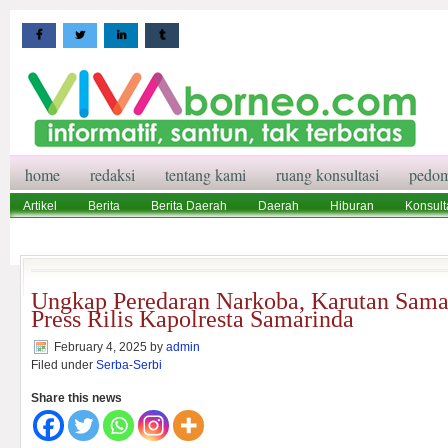
home
redaksi
tentang kami
ruang konsultasi
pedom
Artikel
Berita
Berita Daerah
Daerah
Hiburan
Konsult
Wisata
Pedoman Media Siber
Redaksi
Ruang Konsultasi
Ungkap Peredaran Narkoba, Karutan Sama
Press Rilis Kapolresta Samarinda
February 4, 2025
by
admin
Filed under
Serba-Serbi
Share this news