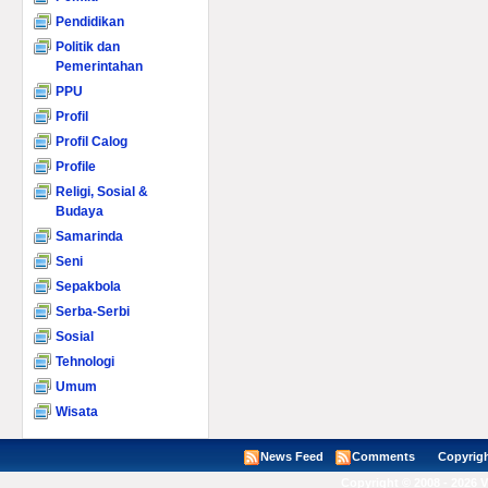
Pendidikan
Politik dan
Pemerintahan
PPU
Profil
Profil Calog
Profile
Religi, Sosial &
Budaya
Samarinda
Seni
Sepakbola
Serba-Serbi
Sosial
Tehnologi
Umum
Wisata
News Feed
Comments
Copyright ©
Copyright © 2008 - 2026 V