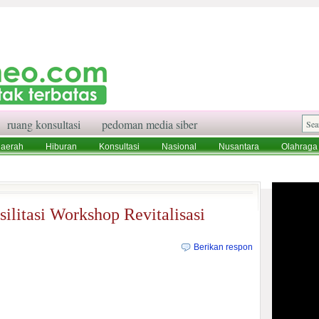
ruang konsultasi
pedoman media siber
aerah
Hiburan
Konsultasi
Nasional
Nusantara
Olahraga
aksi
Ruang Konsultasi
Tentang Kami
ilitasi Workshop Revitalisasi
Berikan respon