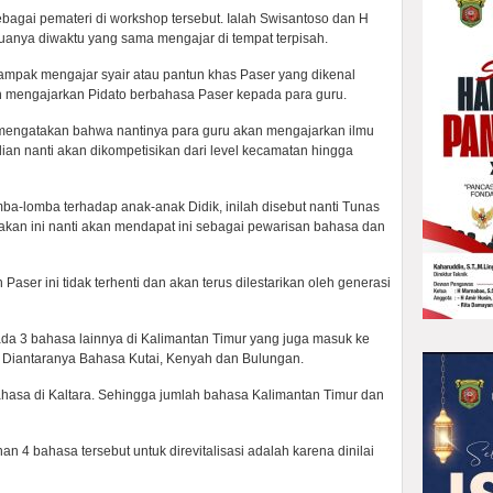
bagai pemateri di workshop tersebut. Ialah Swisantoso dan H
uanya diwaktu yang sama mengajar di tempat terpisah.
mpak mengajar syair atau pantun khas Paser yang dikenal
n mengajarkan Pidato berbahasa Paser kepada para guru.
i mengatakan bahwa nantinya para guru akan mengajarkan ilmu
ian nanti akan dikompetisikan dari level kecamatan hingga
ba-lomba terhadap anak-anak Didik, inilah disebut nanti Tunas
akan ini nanti akan mendapat ini sebagai pewarisan bahasa dan
ser ini tidak terhenti dan akan terus dilestarikan oleh generasi
 ada 3 bahasa lainnya di Kalimantan Timur yang juga masuk ke
. Diantaranya Bahasa Kutai, Kenyah dan Bulungan.
bahasa di Kaltara. Sehingga jumlah bahasa Kalimantan Timur dan
 4 bahasa tersebut untuk direvitalisasi adalah karena dinilai