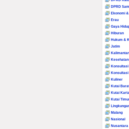
DPRD Kalt
DPRD Sam
Ekonomi &
Erau
Gaya Hidu
Hiburan
Hukum & K
Jatim
Kalimanta
Kesehatan
Konsultasi
Konsultas
Kuliner
Kutai Bara
Kutai Kart
Kutai Timu
Lingkunga
Malang
Nasional
Nusantara