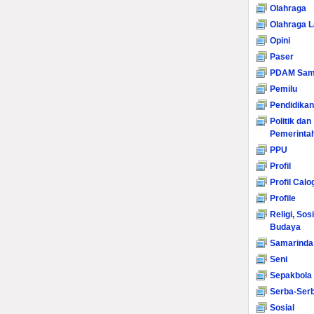
Olahraga
Olahraga L
Opini
Paser
PDAM Sam
Pemilu
Pendidikan
Politik dan
Pemerinta
PPU
Profil
Profil Calo
Profile
Religi, Sos
Budaya
Samarinda
Seni
Sepakbola
Serba-Serb
Sosial