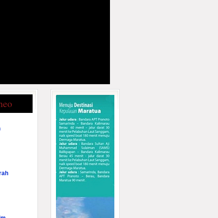
neo
n
rah