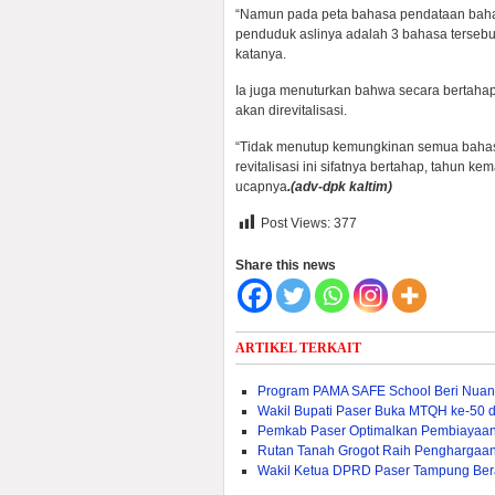
“Namun pada peta bahasa pendataan baha
penduduk aslinya adalah 3 bahasa tersebu
katanya.
Ia juga menuturkan bahwa secara bertahap
akan direvitalisasi.
“Tidak menutup kemungkinan semua bahasa 16
revitalisasi ini sifatnya bertahap, tahun k
ucapnya
.(adv-dpk kaltim)
Post Views:
377
Share this news
ARTIKEL TERKAIT
Program PAMA SAFE School Beri Nuans
Wakil Bupati Paser Buka MTQH ke-50 d
Pemkab Paser Optimalkan Pembiayaan 
Rutan Tanah Grogot Raih Penghargaan 
Wakil Ketua DPRD Paser Tampung Ber