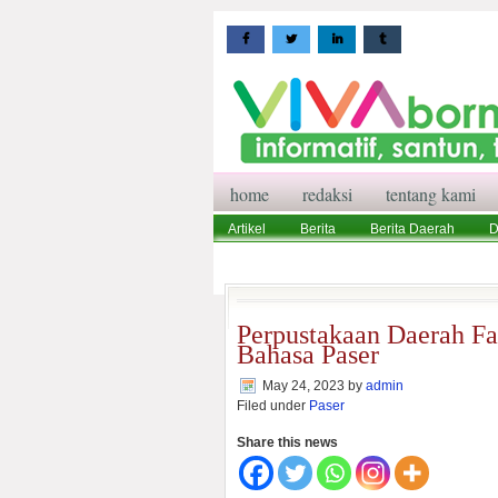
home
redaksi
tentang kami
Artikel
Berita
Berita Daerah
D
Wisata
Pedoman Media Siber
Red
Perpustakaan Daerah Fas
Bahasa Paser
May 24, 2023
by
admin
Filed under
Paser
Share this news