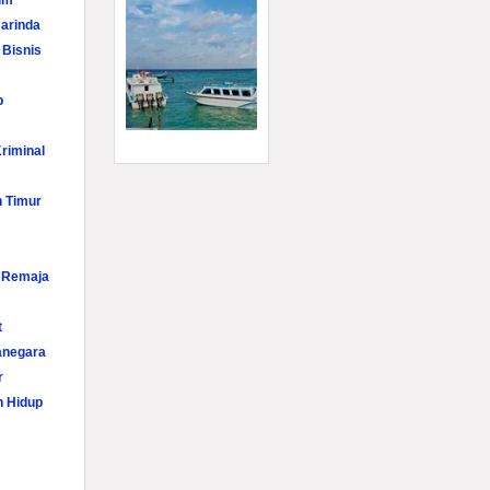
im
arinda
 Bisnis
p
riminal
n Timur
i Remaja
t
anegara
r
n Hidup