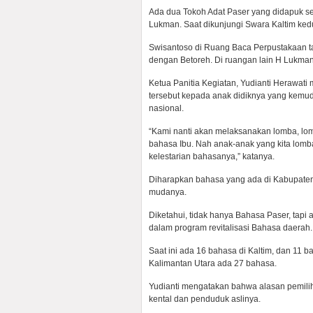
Ada dua Tokoh Adat Paser yang didapuk se
Lukman. Saat dikunjungi Swara Kaltim ked
Swisantoso di Ruang Baca Perpustakaan ta
dengan Betoreh. Di ruangan lain H Lukma
Ketua Panitia Kegiatan, Yudianti Herawat
tersebut kepada anak didiknya yang kemud
nasional.
“Kami nanti akan melaksanakan lomba, lom
bahasa Ibu. Nah anak-anak yang kita lomb
kelestarian bahasanya,” katanya.
Diharapkan bahasa yang ada di Kabupaten Pa
mudanya.
Diketahui, tidak hanya Bahasa Paser, tapi
dalam program revitalisasi Bahasa daerah
Saat ini ada 16 bahasa di Kaltim, dan 11 
Kalimantan Utara ada 27 bahasa.
Yudianti mengatakan bahwa alasan pemilihan
kental dan penduduk aslinya.