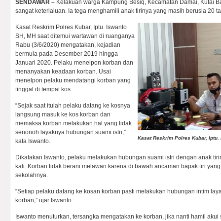
SENDAWAR –
Kelakuan warga Kampung Besiq, Kecamatan Damai, Kutai Bara
sangat keterlaluan. Ia tega menghamili anak tirinya yang masih berusia 20 t
Kasat Reskrim Polres Kubar, Iptu. Iswanto
SH, MH saat ditemui wartawan di ruanganya
Rabu (3/6/2020) mengatakan, kejadian
bermula pada Desember 2019 hingga
Januari 2020. Pelaku menelpon korban dan
menanyakan keadaan korban. Usai
menelpon pelaku mendatangi korban yang
tinggal di tempat kos.
“Sejak saat itulah pelaku datang ke kosnya
langsung masuk ke kos korban dan
memaksa korban melakukan hal yang tidak
senonoh layaknya hubungan suami istri,”
Kasat Reskrim Polres Kubar, Iptu.
kata Iswanto.
Dikatakan Iswanto, pelaku melakukan hubungan suami istri dengan anak tir
kali. Korban tidak berani melawan karena di bawah ancaman bapak tiri yan
sekolahnya.
“Setiap pelaku datang ke kosan korban pasti melakukan hubungan intim laya
korban,” ujar Iswanto.
Iswanto menuturkan, tersangka mengatakan ke korban, jika nanti hamil akui 