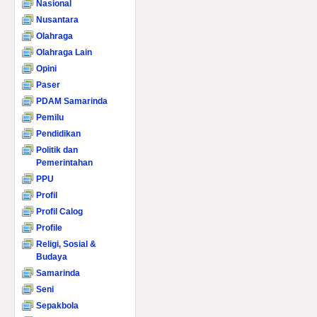
Nasional
Nusantara
Olahraga
Olahraga Lain
Opini
Paser
PDAM Samarinda
Pemilu
Pendidikan
Politik dan
Pemerintahan
PPU
Profil
Profil Calog
Profile
Religi, Sosial &
Budaya
Samarinda
Seni
Sepakbola