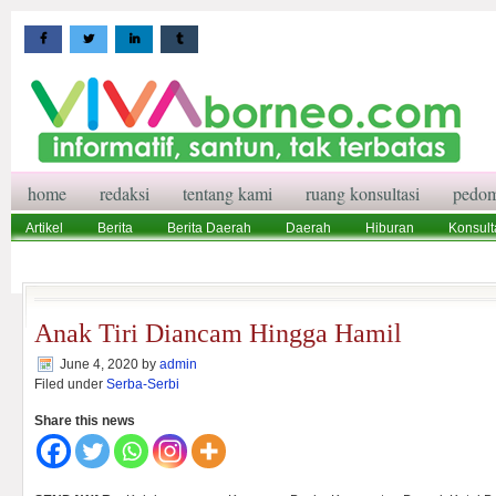
home
redaksi
tentang kami
ruang konsultasi
pedom
Artikel
Berita
Berita Daerah
Daerah
Hiburan
Konsult
Wisata
Pedoman Media Siber
Redaksi
Ruang Konsultasi
Anak Tiri Diancam Hingga Hamil
June 4, 2020
by
admin
Filed under
Serba-Serbi
Share this news