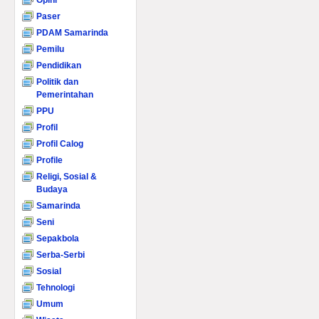
Opini
Paser
PDAM Samarinda
Pemilu
Pendidikan
Politik dan
Pemerintahan
PPU
Profil
Profil Calog
Profile
Religi, Sosial &
Budaya
Samarinda
Seni
Sepakbola
Serba-Serbi
Sosial
Tehnologi
Umum