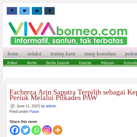
home
redaksi
tentang kami
ruang konsultasi
pedom
Artikel
Berita
Berita Daerah
Daerah
Hiburan
Konsult
Wisata
Pedoman Media Siber
Redaksi
Ruang Konsultasi
Fachreza Arin Saputra Terpilih sebagai K
Periuk Melalui Pilkades PAW
June 11, 2025
by
admin
Filed under
Paser
Share this news