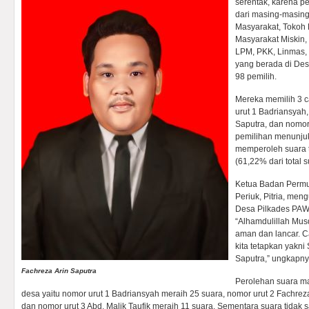
serentak, karena p
dari masing-masin
Masyarakat, Tokoh 
Masyarakat Miskin
LPM, PKK, Linmas,
yang berada di Des
98 pemilih.
Mereka memilih 3 c
urut 1 Badriansyah,
Saputra, dan nomor 
pemilihan menunjuk
memperoleh suara te
(61,22% dari total s
Ketua Badan Permu
Periuk, Pitria, m
Desa Pilkades PAW 
“Alhamdulillah Mus
aman dan lancar. Ca
kita tetapkan yakni
Saputra,” ungkapny
Fachreza Arin Saputra
Perolehan suara m
desa yaitu nomor urut 1 Badriansyah meraih 25 suara, nomor urut 2 Fachrez
dan nomor urut 3 Abd. Malik Taufik meraih 11 suara. Sementara suara tidak