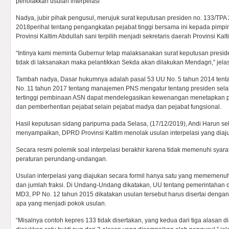
penolakkan usulan lnterpelasi
Nadya, jubir pihak pengusul, merujuk surat keputusan presiden no. 133/TPA
2018perihal tentang pengangkatan pejabat tinggi bersama ini kepada pimpi
Provinsi Kaltim Abdullah sani terpilih menjadi sekretaris daerah Provinsi Kalt
“Intinya kami meminta Gubernur tetap malaksanakan surat keputusan preside
tidak di laksanakan maka pelantikkan Sekda akan dilakukan Mendagri,” jela
Tambah nadya, Dasar hukumnya adalah pasal 53 UU No. 5 tahun 2014 tenta
No. 11 tahun 2017 tentang manajemen PNS mengatur tentang presiden se
tertinggi pembinaan ASN dapat mendelegasikan kewenangan menetapkan 
dan pemberhentian pejabat selain pejabat madya dan pejabat fungsional.
Hasil keputusan sidang paripurna pada Selasa, (17/12/2019), Andi Harun s
menyampaikan, DPRD Provinsi Kaltim menolak usulan interpelasi yang diaj
Secara resmi polemik soal interpelasi berakhir karena tidak memenuhi syar
peraturan perundang-undangan.
Usulan interpelasi yang diajukan secara formil hanya satu yang mememenuhi
dan jumlah fraksi. Di Undang-Undang dikatakan, UU tentang pemerintahan 
MD3, PP No. 12 tahun 2015 dikatakan usulan tersebut harus disertai deng
apa yang menjadi pokok usulan.
“Misalnya contoh kepres 133 tidak disertakan, yang kedua dari tiga alasan di