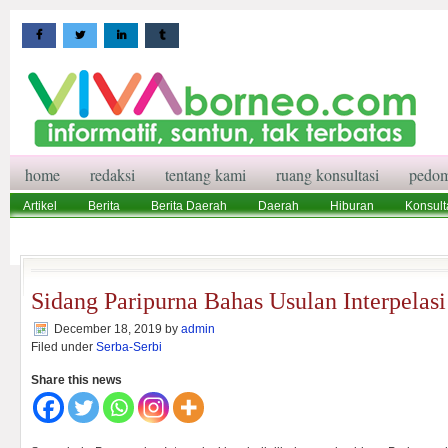
home
redaksi
tentang kami
ruang konsultasi
pedom
Artikel
Berita
Berita Daerah
Daerah
Hiburan
Konsult
Wisata
Pedoman Media Siber
Redaksi
Ruang Konsultasi
Sidang Paripurna Bahas Usulan Interpelasi
December 18, 2019
by
admin
Filed under
Serba-Serbi
Share this news