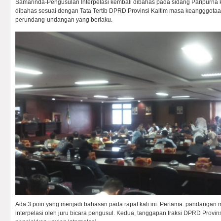
Samarinda-Pengusulan Interpelasi kembali dibahas pada sidang Paripurna k
dibahas sesuai dengan Tata Tertib DPRD Provinsi Kaltim masa keangggotaa
perundang-undangan yang berlaku.
Ada 3 poin yang menjadi bahasan pada rapat kali ini. Pertama. pandangan
interpelasi oleh juru bicara pengusul. Kedua, tanggapan fraksi DPRD Provinsi